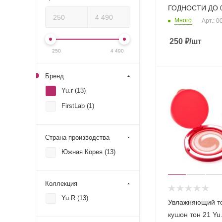
ГОДНОСТИ ДО 0
Много
Арт.: 
250
₽
/шт
250
4 490
Бренд
Yu.r (
13
)
FirstLab (
1
)
Страна производства
Южная Корея (
13
)
Коллекция
Yu.R (
13
)
Увлажняющий т
кушон тон 21 Yu