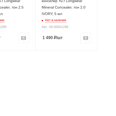
.r Longwear
консилер Yu.r Longwear
ealer, тон 2.5
Mineral Concealer, тон 2.0
л.
IVORY, 5 мл
чии
Нет в наличии
01289
Арт.: 00-00001288
т
1 490
₽
/шт