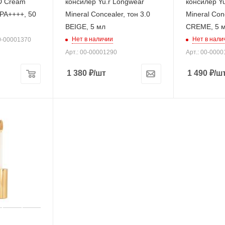
DD Cream
консилер Yu.r Longwear
консилер Yu
 PA++++, 50
Mineral Concealer, тон 3.0
Mineral Conc
BEIGE, 5 мл
CREME, 5 м
Нет в наличии
Нет в нали
00-00001370
Арт.: 00-00001290
Арт.: 00-000
1 380
₽
/шт
1 490
₽
/ш