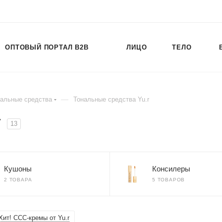
ОПТОВЫЙ ПОРТАЛ B2B
ЛИЦО
ТЕЛО
—
альные средства
Тональные средства Yu.r
r
13
Кушоны
Консилеры
2 ТОВАРА
5 ТОВАРОВ
Хит! ССС-кремы от Yu.r