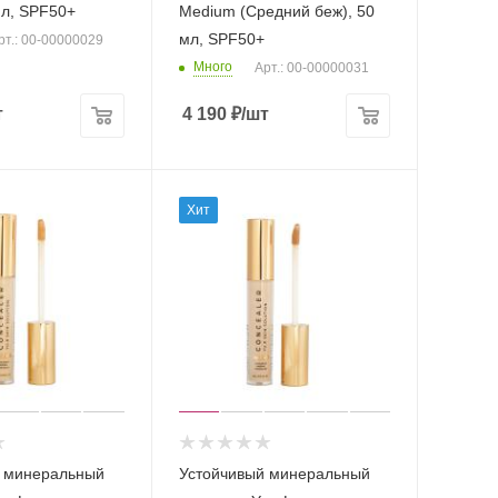
 мл, SPF50+
Medium (Средний беж), 50
мл, SPF50+
рт.: 00-00000029
Много
Арт.: 00-00000031
т
4 190
₽
/шт
Хит
 минеральный
Устойчивый минеральный