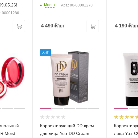
9.05.26!
Много
Арт.: 00-00001278
00-00001286
4 490
₽
/шт
4 190
₽
/ш
Хит
ональный
Корректирующий DD-крем
Корректиру
.R Moist
для лица Yu.r DD Cream
лица Yu.r 