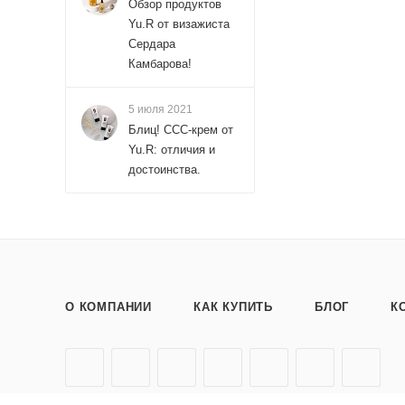
Обзор продуктов
Yu.R от визажиста
Сердара
Камбарова!
5 июля 2021
Блиц! ССС-крем от
Yu.R: отличия и
достоинства.
О КОМПАНИИ
КАК КУПИТЬ
БЛОГ
К