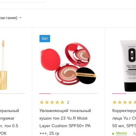
растание)
Хит
2
неральный
Увлажняющий тональный
Корректиру
ongwear
кушон тон 23 Yu.R Moist
лица Yu.r С
r, тон 0.5
Layer Cushion SPF50+ PA
50 мл, SPF
РОК
+++, 25 гр
Много
А