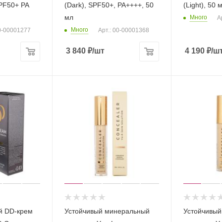
SPF50+ PA
(Dark), SPF50+, PA++++, 50
(Light), 50
мл
Много
А
Много
00-00001277
Арт.: 00-00001368
3 840
₽
/шт
4 190
₽
/ш
й DD-крем
Устойчивый минеральный
Устойчивый