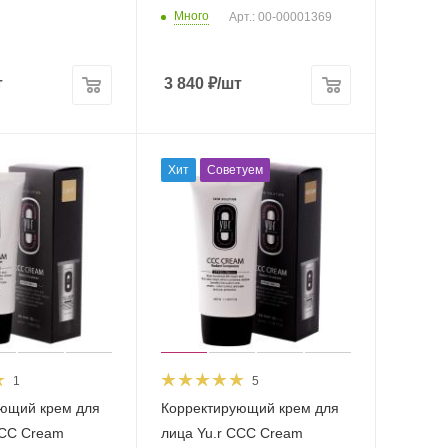
Много
Арт.: 00-00001369
т
3 840
₽
/шт
Хит
Советуем
1
5
ющий крем для
Корректирующий крем для
ССС Cream
лица Yu.r ССС Cream