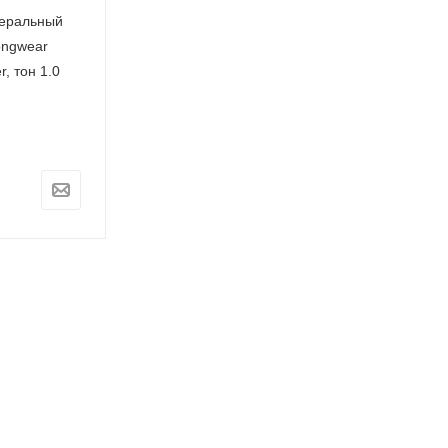
неральный
ongwear
r, тон 1.0