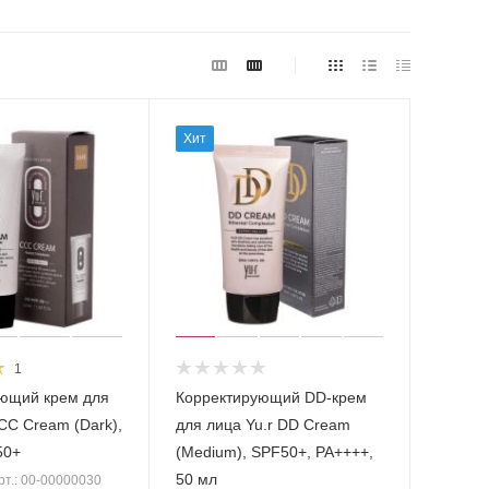
Хит
1
ющий крем для
Корректирующий DD-крем
СС Cream (Dark),
для лица Yu.r DD Cream
50+
(Medium), SPF50+, PA++++,
50 мл
рт.: 00-00000030