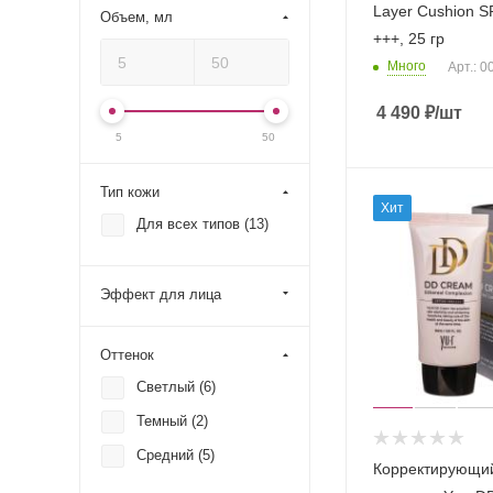
Layer Cushion 
Объем, мл
+++, 25 гр
Много
Арт.: 
4 490
₽
/шт
5
50
Тип кожи
Хит
Для всех типов (
13
)
Эффект для лица
Оттенок
Светлый (
6
)
Темный (
2
)
Средний (
5
)
Корректирующи