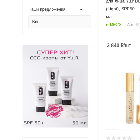
для лица Yu.r 
(Light), SPF50+,
Наши предложения
мл
Все
Много
Арт.: 
3 840
₽
/шт