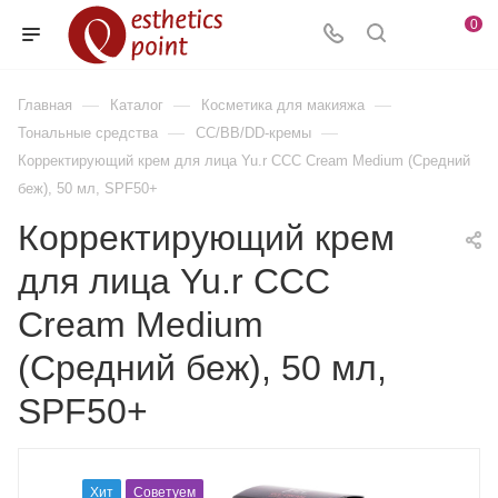
0
—
—
—
Главная
Каталог
Косметика для макияжа
—
—
Тональные средства
CC/BB/DD-кремы
Корректирующий крем для лица Yu.r ССС Cream Medium (Средний
беж), 50 мл, SPF50+
Корректирующий крем
для лица Yu.r ССС
Cream Medium
(Средний беж), 50 мл,
SPF50+
Хит
Советуем