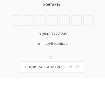
КОНТАКТЫ
8 (800) 777-72-68
buy@epoint.su
ПОДПИСАТЬСЯ НА РАССЫЛКУ
ПОЛИТИКА КОНФИДЕНЦИАЛЬНОСТИ И СОГЛАСИЕ НА ОБРАБОТКУ
ПЕРСОНАЛЬНЫХ ДАННЫХ
2026 © ООО "Прокосметика". Профессиональная косметика из