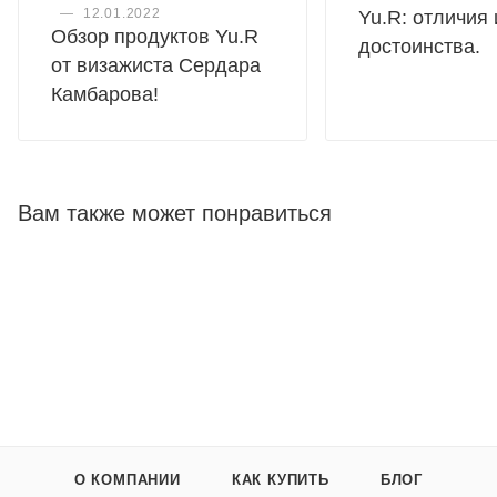
глицерин, каприлгидроксамиковая кислота, аденозин,
—
12.01.2022
Yu.R: отличия 
динатрий ЭДТА, токоферола ацетат, пропандиол,
Обзор продуктов Yu.R
достоинства.
динатрийфосфат, ксантановая камедь, токоферол, фосфат
от визажиста Сердара
натрия, сахароза, глицерилкаприлат.
Камбарова!
Вам также может понравиться
О КОМПАНИИ
КАК КУПИТЬ
БЛОГ