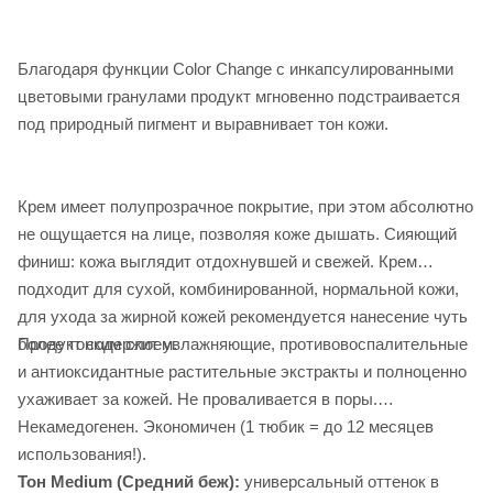
Благодаря функции Color Change c инкапсулированными
цветовыми гранулами продукт мгновенно подстраивается
под природный пигмент и выравнивает тон кожи.
Крем имеет полупрозрачное покрытие, при этом абсолютно
не ощущается на лице, позволяя коже дышать. Сияющий
финиш: кожа выглядит отдохнувшей и свежей. Крем
подходит для сухой, комбинированной, нормальной кожи,
для ухода за жирной кожей рекомендуется нанесение чуть
Продукт содержит увлажняющие, противовоспалительные
более тонким слоем.
и антиоксидантные растительные экстракты и полноценно
ухаживает за кожей. Не проваливается в поры.
Некамедогенен. Экономичен (1 тюбик = до 12 месяцев
использования!).
Тон Medium (Средний беж):
универсальный оттенок в