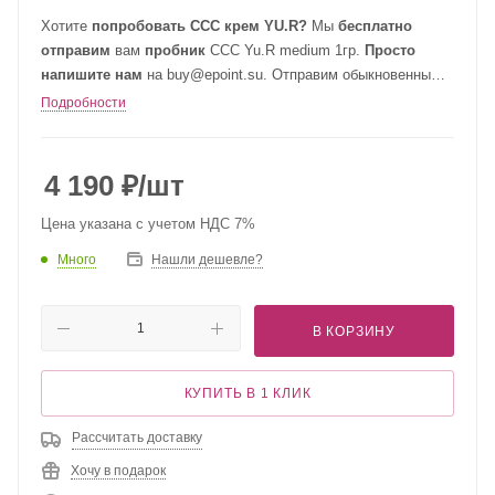
Хотите
попробовать ССС крем YU.R?
Мы
бесплатно
отправим
вам
пробник
CCC Yu.R medium 1гр.
Просто
напишите нам
на buy@epoint.su. Отправим обыкновенным
письмом.
Подробности
4 190
₽
/шт
Цена указана с учетом НДС 7%
Много
Нашли дешевле?
В КОРЗИНУ
КУПИТЬ В 1 КЛИК
Рассчитать доставку
Хочу в подарок