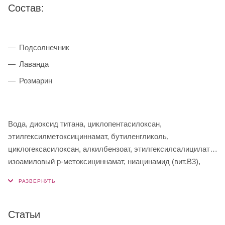
Состав:
Подсолнечник
Лаванда
Розмарин
Вода, диоксид титана, циклопентасилоксан,
этилгексилметоксициннамат, бутиленгликоль,
циклогексасилоксан, алкилбензоат, этилгексилсалицилат,
изоамиловый р-метоксициннамат, ниацинамид (вит.В3),
дикаприловый карбонат, цетиловый диметикон, бис–
этилгексилоксифенол метоксифенил триазин, церезин,
диизостеарил малат, хлорид натрия, гекторитовая глина,
сорбитансесквиалеат, масло подсолнечника однолетнего,
Статьи
пальмитол трипептид-5, экстракт лаванды узколистной,