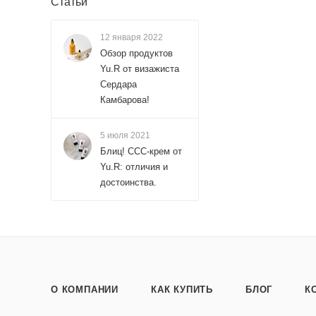
Статьи
12 января 2022
Обзор продуктов
Yu.R от визажиста
Сердара
Камбарова!
5 июля 2021
Блиц! ССС-крем от
Yu.R: отличия и
достоинства.
О КОМПАНИИ
КАК КУПИТЬ
БЛОГ
К