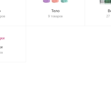
о
Тело
В
аров
9 товаров
27
ки
ра