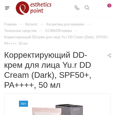
0
—
—
—
Главная
Каталог
Косметика для макияжа
—
—
Тональные средства
CC/BB/DD-кремы
Корректирующий DD-крем для лица Yu.r DD Cream (Dark), SPF50+,
PA++++, 50 мл
Корректирующий DD-
крем для лица Yu.r DD
Cream (Dark), SPF50+,
PA++++, 50 мл
Хит