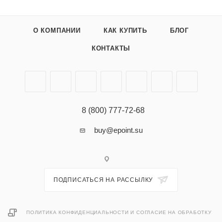
Оживите вашу кожу и дайте ей засиять с помощью нашей
усовершенствованной формулы многофункционального
средства по уходу, предназначенного для укрепления
О КОМПАНИИ
КАК КУПИТЬ
БЛОГ
здоровья и красоты кожи одновременно.
КОНТАКТЫ
8 (800) 777-72-68
buy@epoint.su
ПОДПИСАТЬСЯ НА РАССЫЛКУ
ПОЛИТИКА КОНФИДЕНЦИАЛЬНОСТИ И СОГЛАСИЕ НА ОБРАБОТКУ