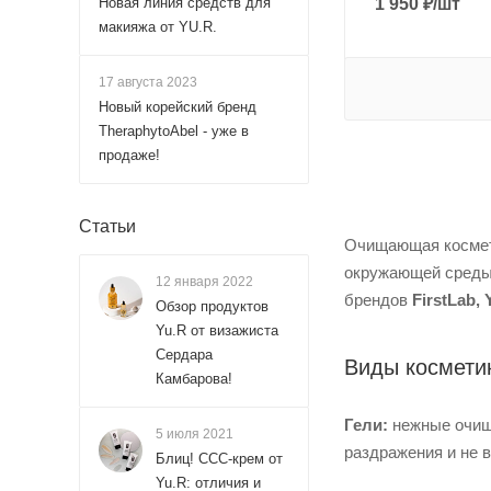
Новая линия средств для
1 950
₽
/шт
макияжа от YU.R.
17 августа 2023
Новый корейский бренд
TheraphytoAbel - уже в
продаже!
Статьи
Очищающая космети
окружающей среды:
12 января 2022
брендов
FirstLab, 
Обзор продуктов
Yu.R от визажиста
Сердара
Виды космети
Камбарова!
Гели:
нежные очища
5 июля 2021
раздражения и не 
Блиц! ССС-крем от
Yu.R: отличия и