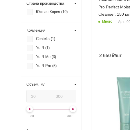
Страна производства
Pro Perfect Moi
Южная Корея (
19
)
Cleanser, 150 м
Много
Арт.: 
Коллекция
Centella (
1
)
Yu.R (
1
)
2 650
₽
/шт
Yu.R Me (
3
)
Yu.R Pro (
5
)
Объем, мл
30
300