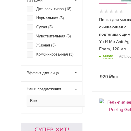
Тип кожи
Для всех типов (
18
)
Нормальная (
3
)
Пенка для умыв
очищающая с
Сухая (
3
)
подтягивающим
Чувствительная (
3
)
Yu.R Me Anti-Agi
Жирная (
3
)
Foam, 120 мл
Комбинированная (
3
)
Много
Арт.: 
Эффект для лица
920
₽
/шт
Наши предложения
Все