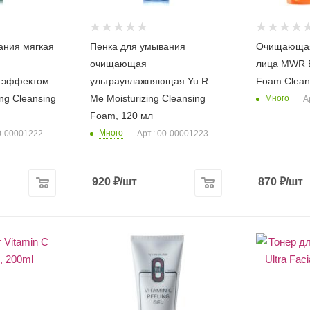
ания мягкая
Пенка для умывания
Очищающая
очищающая
лица MWR 
 эффектом
ультраувлажняющая Yu.R
Foam Clean
ng Cleansing
Me Moisturizing Cleansing
Много
А
Foam, 120 мл
Много
00-00001222
Арт.: 00-00001223
920
₽
/шт
870
₽
/шт