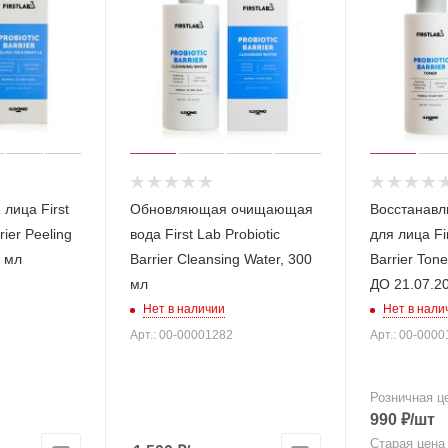
 лица First
Обновляющая очищающая
Восстанавл
rier Peeling
вода First Lab Probiotic
для лица Fir
0 мл
Barrier Cleansing Water, 300
Barrier Ton
мл
ДО 21.07.2
Нет в наличии
Нет в нали
Арт.: 00-00001282
Арт.: 00-000
Розничная ц
990
₽
/шт
Старая цена