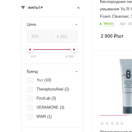
Кислородная пе
ФИЛЬТР
умывания Yu.R 
Foam Cleanser, 
Много
Арт.: 
Цена
2 900
₽
/шт
870
4 350
Бренд
Yu.r (
10
)
TheraphytoAbel (
2
)
FirstLab (
3
)
VERAMORE (
3
)
MWR (
1
)
Увлажняющая пе