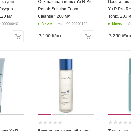
нка для
Очищающая пенка Yu.R Pro
Восстанавл
Oxygen
Repair Solution Foam
Yu.R Pro Rep
120 мл
Cleanser, 200 мл
Tonic, 200 
Много
Много
00-00000040
Арт.: 00-00001192
А
3 190
₽
/шт
3 290
₽
/ш
нка Yu.R
Восстанавливающий тонер
Тонер для 