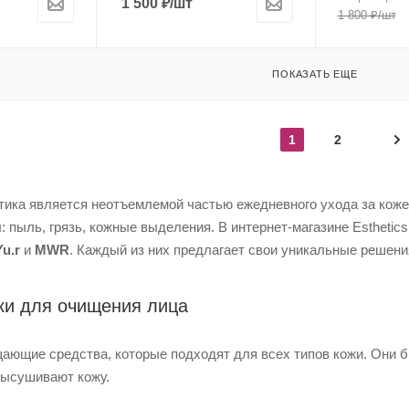
1 500
₽
/шт
1 800
₽
/шт
ПОКАЗАТЬ ЕЩЕ
1
2
ка является неотъемлемой частью ежедневного ухода за коже
 пыль, грязь, кожные выделения. В интернет-магазине Esthetics
Yu.r
и
MWR
. Каждый из них предлагает свои уникальные решени
ки для очищения лица
ющие средства, которые подходят для всех типов кожи. Они б
высушивают кожу.