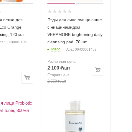
 пенка для
Пэды для лица очищающие
Eco Orange
с ниацинамидом
sing, 120 мл
VERAMORE brightening daily
cleansing pad, 70 шт.
рт.: 00-00001019
Мало
Арт.: 00-00001459
Розничная цена
2 100
₽
/шт
Старая цена
2 550
₽
/шт