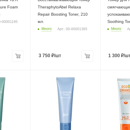
sture Foam
TheraphytoAbel Relaxa
смягчающи
л
Repair Boosting Toner, 210
успокаиваю
мл.
Soothing To
00-00001195
Много
Много
Арт.: 00-00001365
А
3 750
₽
/шт
1 300
₽
/ш