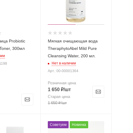
ица Probiotic
Мягкая очищающая вода
 Toner, 300мл
TheraphytoAbel Mild Pure
Cleansing Water, 200 мл.
чии
Нет в наличии
1198
Арт.: 00-00001364
Розничная цена
1 650
₽
/шт
Старая цена
1 650
₽
/шт
Советуем
Новинка