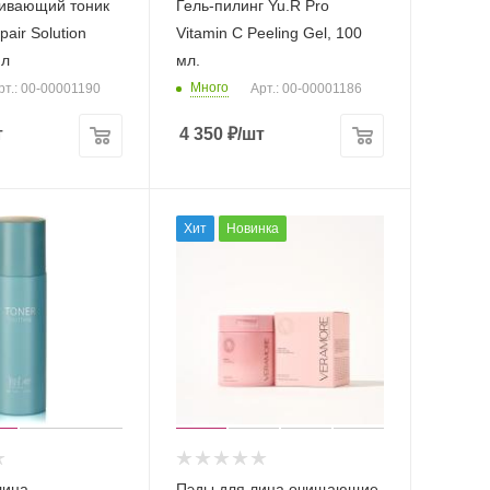
ивающий тоник
Гель-пилинг Yu.R Pro
air Solution
Vitamin C Peeling Gel, 100
мл
мл.
Много
рт.: 00-00001190
Арт.: 00-00001186
т
4 350
₽
/шт
Хит
Новинка
лица
Пэды для лица очищающие