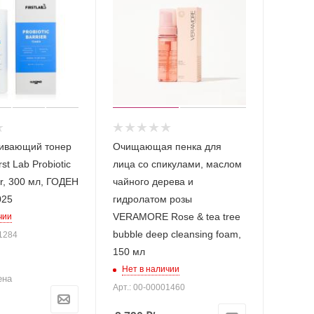
ивающий тонер
Очищающая пенка для
st Lab Probiotic
лица cо спикулами, маслом
er, 300 мл, ГОДЕН
чайного дерева и
025
гидролатом розы
VERAMORE Rose & tea tree
чии
bubble deep cleansing foam,
01284
150 мл
Нет в наличии
ена
Арт.: 00-00001460