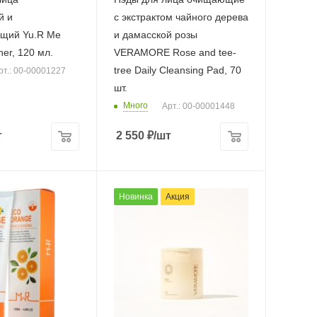
й и
с экстрактом чайного дерева
щий Yu.R Me
и дамасской розы
ner, 120 мл.
VERAMORE Rose and tee-
tree Daily Cleansing Pad, 70
рт.: 00-00001227
шт.
Много
Арт.: 00-00001448
т
2 550
₽
/шт
Новинка
Акция