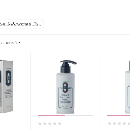
Хит! ССС-кремы от Yu.r
растание)