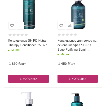
Кондиционер SH-RD Nutra-
Кондиционер для волос на
Therapy Conditioner, 250 мл
основе шалфея SH-RD
Sage Purifying Semi-
Много
Treatment, 200 мл
Много
1 890
₽
/шт
1 450
₽
/шт
В КОРЗИНУ
В КОРЗИНУ