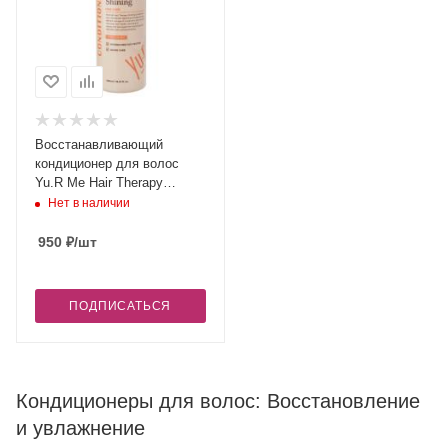
Восстанавливающий
кондиционер для волос
Yu.R Me Hair Therapy
Shining Conditioner, 450 мл
Нет в наличии
950
₽
/шт
ПОДПИСАТЬСЯ
Кондиционеры для волос: Восстановление
и увлажнение