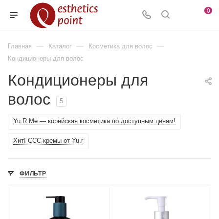
0
—
—
—
Главная
Каталог
Косметика для волос
Кондиционеры для волос
Кондиционеры для
волос
5
Yu.R Me — корейская косметика по доступным ценам!
Хит! ССС-кремы от Yu.r
ФИЛЬТР