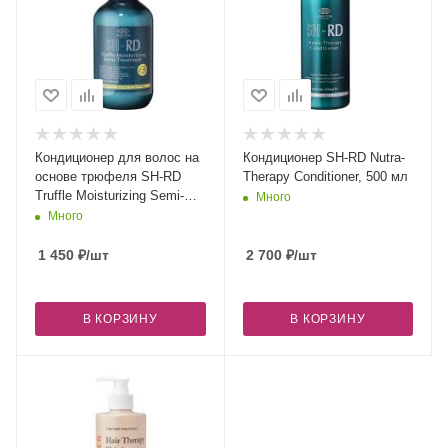
Кондиционер для волос на
Кондиционер SH-RD Nutra-
основе трюфеля SH-RD
Therapy Conditioner, 500 мл
Truffle Moisturizing Semi-
Много
Treatment, 200 мл
Много
1 450
₽
/шт
2 700
₽
/шт
В КОРЗИНУ
В КОРЗИНУ