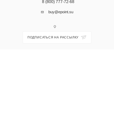
8 (800) 777-72-68
buy@epoint.su
ПОДПИСАТЬСЯ НА РАССЫЛКУ
ПОЛИТИКА КОНФИДЕНЦИАЛЬНОСТИ И СОГЛАСИЕ НА ОБРАБОТКУ
ПЕРСОНАЛЬНЫХ ДАННЫХ
2026 © ООО "Прокосметика". Профессиональная косметика из
Южной Кореи и Тайваня. Эксклюзивный дистрибьютор брендов Yu.r
Skin Solution, VERAMORE, TheraphytoAbel, FIRSTLAB, Koreatida,
SH-RD на территории Российской Федерации и стран таможенного
союза.