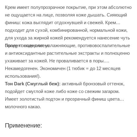
Крем имеет полупрозрачное покрытие, при этом абсолютно
не ощущается на лице, позволяя коже дышать. Сияющий
финиш: кожа выглядит отдохнувшей и свежей. Крем
подходит для сухой, комбинированной, нормальной кожи,
для ухода за жирной кожей рекомендуется нанесение чуть
Продукт содержит увлажняющие, противовоспалительные
более тонким слоем.
и антиоксидантные растительные экстракты и полноценно
ухаживает за кожей. Не проваливается в поры.
Некамедогенен. Экономичен (1 тюбик = до 12 месяцев
использования!).
Тон Dark (Смуглый беж):
активный бронзовый оттенок,
подойдет смуглой коже либо коже со свежим загаром.
Имеет золотистый подтон и прозрачный финиш цвета
молочного какао.
Применение: