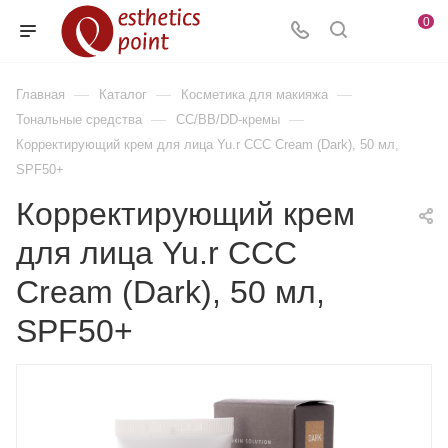
0
—
—
—
Главная
Каталог
Косметика для макияжа
—
—
Тональные средства
CC/BB/DD-кремы
Корректирующий крем для лица Yu.r ССС Cream (Dark), 50 мл,
SPF50+
Корректирующий крем
для лица Yu.r ССС
Cream (Dark), 50 мл,
SPF50+