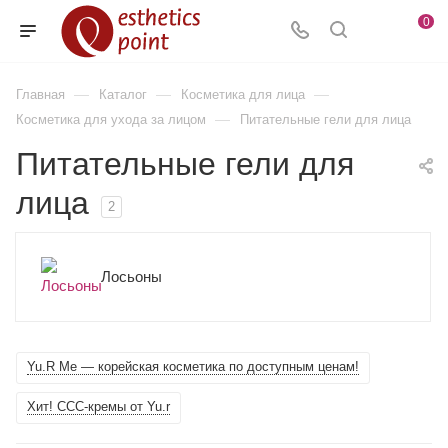
0
—
—
—
Главная
Каталог
Косметика для лица
—
Косметика для ухода за лицом
Питательные гели для лица
Питательные гели для
лица
2
Лосьоны
Yu.R Me — корейская косметика по доступным ценам!
Хит! ССС-кремы от Yu.r