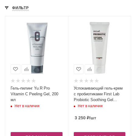
ФИЛЬТР
Гель-пилинг Yu.R Pro
Успокаивающий гель-крем
Vitamin C Peeling Gel, 200
с пробиотиками First Lab
мл
Probiotic Soothing Gel
Cream, 100 мл
Нет в наличии
Нет в наличии
3 250
₽
/шт