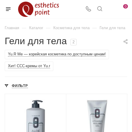
0
—
—
—
Главная
Каталог
Косметика для тела
Гели для тела
Гели для тела
2
Yu.R Me — корейская косметика по доступным ценам!
Хит! ССС-кремы от Yu.r
ФИЛЬТР