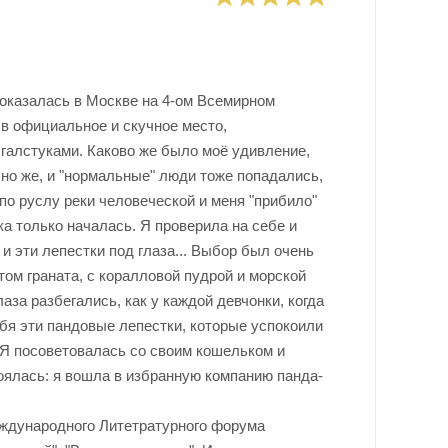
 оказалась в Москве на 4-ом Всемирном
у в официальное и скучное место,
галстуками. Каково же было моё удивление,
чно же, и "нормальные" люди тоже попадались,
по руслу реки человеческой и меня "прибило"
азка только началась. Я проверила на себе и
и эти лепестки под глаза... Выбор был очень
том граната, с коралловой пудрой и морской
аза разбегались, как у каждой девчонки, когда
ебя эти пандовые лепестки, которые успокоили
 Я посоветовалась со своим кошельком и
оялась: я вошла в избранную компанию панда-
еждународного Литетратурного форума