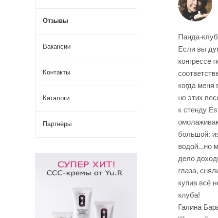
Отзывы
Панда-клуб
Вакансии
Если вы ду
конгрессе п
Контакты
соответств
когда меня
но этих ве
Каталоги
к стенду Es
омолаживаю
Партнёры
большой: из
водой...но 
дело доходи
глаза, сня
купив всё 
клуба!
Галина Бар