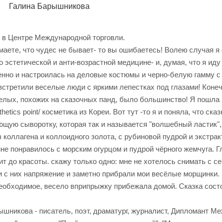
Галина Барышникова
 в Центре Международной торговли.
маете, что чудес не бывает- то вы ошибаетесь! Волею случая я
о эстетической и анти-возрастной медицине- и, думая, что я ид
енно и настроилась на деловые костюмы и черно-белую гамму с 
 встретили веселые люди с яркими лепестках под глазами! Коне
селых, похожих на сказочных панд, было большинство! Я пошла 
thetics point/ косметика из Кореи. Вот тут -то я и поняла, что ск
щую сыворотку, которая так и называется "волшебный ластик", 
 коллагена и коллоидного золота, с рубиновой пудрой и экстрак
мне понравилось с морским огурцом и пудрой чёрного жемчуга. Гл
т до красоты. скажу только одно: мне не хотелось снимать с с
ли с них напряжение и заметно прибрали мои весёлые морщинки.
необходимое, весело вприпрыжку прибежала домой. Сказка сост
ышникова - писатель, поэт, драматург, журналист, Дипломант М