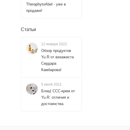
TheraphytoAbel - уже в
продаже!
Статьи
12 января 2022
Обзор продуктов
Yu.R от визажиста
Сердара
Камбарова!
5 июля 2021
Блиц! ССС-крем от
Yu.R: отличия и
достоинства.