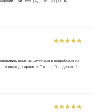
идений", "Витамин радости". И просто,
едования, посетив семинары и попробовав на
няем подход к красоте. Татьяна Гольденштейн