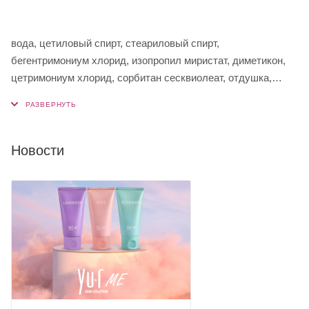
вода, цетиловый спирт, стеариловый спирт,
бегентримониум хлорид, изопропил миристат, диметикон,
цетримониум хлорид, сорбитан сесквиолеат, отдушка,
изопропиловый спирт, этилгексилглицерин, каприлил
гликоль, диметиконол, фитат натрия, масло семян
подсолнечника, масло семян жожоба, бутилен гликоль,
гидролизованный кератин, 1,2-гександиол,
Новости
гидролизованный протеин сои, феноксиэтанол, экстракт
плодов яблони, экстракт плодов граната, гидролизованный
протеин пшеницы.