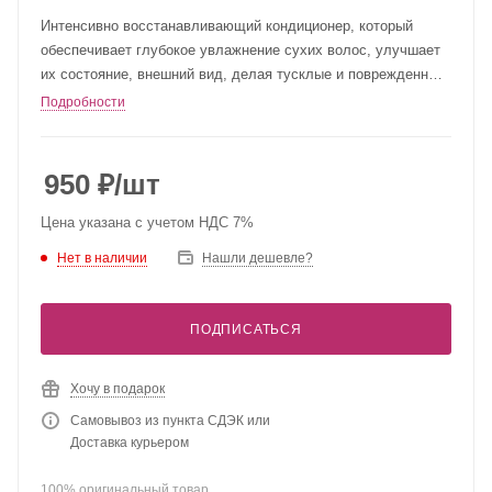
Интенсивно восстанавливающий кондиционер, который
обеспечивает глубокое увлажнение сухих волос, улучшает
их состояние, внешний вид, делая тусклые и поврежденные
волосы роскошно мягкими и шелковистыми с усиленным
Подробности
блеском.
950
₽
/шт
Цена указана с учетом НДС 7%
Нет в наличии
Нашли дешевле?
ПОДПИСАТЬСЯ
Хочу в подарок
Самовывоз из пункта СДЭК или
Доставка курьером
100% оригинальный товар.