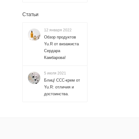
Состав: вода, лау
пиритион цинка, пр
Статьи
додеценбензетсуль
пантенол, метилхл
12 января 2022
Обзор продуктов
Yu.R от визажиста
Сердара
Камбарова!
5 июля 2021
Блиц! ССС-крем от
Yu.R: отличия и
достоинства.