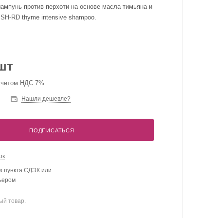
мпунь против перхоти на основе масла тимьяна и
 SH-RD thyme intensive shampoo.
шт
 учетом НДС 7%
Нашли дешевле?
ПОДПИСАТЬСЯ
ок
з пункта СДЭК или
рьером
ый товар.