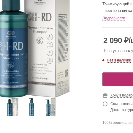
Тонизирующий ша
пиритиона цинка
Подробности
2 090
₽
/
Цена указана с
Нет в наличии
Хочу в подар
Самовывоз и
Доставка ку
100% оригинальн