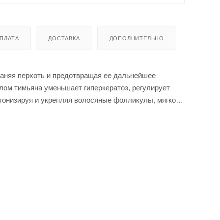
ПЛАТА
ДОСТАВКА
ДОПОЛНИТЕЛЬНО
аняя перхоть и предотвращая ее дальнейшее
лом тимьяна уменьшает гиперкератоз, регулирует
тонизируя и укрепляя волосяные фолликулы, мягко
одит для ежедневного применения.
 головы.
вающего перхоть. Регулярное использование
дотвращает появление перхоти.
руя