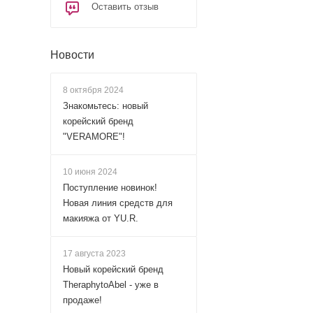
выработку кожного
Оставить отзыв
Пиритион цинка ок
Новости
действие, устраняе
8 октября 2024
Экстракт листьев 
Знакомьтесь: новый
тонизирующее дейс
корейский бренд
"VERAMORE"!
Пантенол смягчает
волосам здоровый 
10 июня 2024
Поступление новинок!
Ментол улучшает 
Новая линия средств для
комфорт кожи голо
макияжа от YU.R.
Применение: Нанес
17 августа 2023
водой. При необхо
Новый корейский бренд
TheraphytoAbel - уже в
продаже!