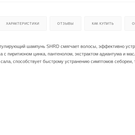
ХАРАКТЕРИСТИКИ
ОТЗЫВЫ
КАК КУПИТЬ
О
егулирующий шампунь SHRD смягчает волосы, эффективно устр
а с пиритионом цинка, пантенолом, экстрактом адиантума и мас
 сала, способствует быстрому устранению симптомов себореи, 
олос, а также интенсивно увлажняя волосы по всей длине. Подх
тся для борьбы с перхотью и устраняет шелушение и зуд кожи
нию в составе пиритиона цинка уменьшается рост грибка, вызы
кожу головы, способствует уменьшению жирности волос и пре
ОНЕНТЫ:
епляет волосяные фолликулы, стимулирует рост волос, регули