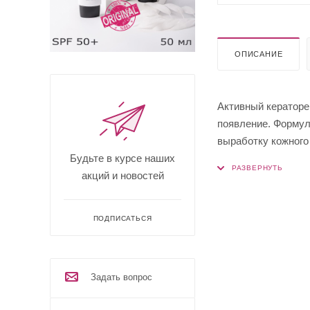
ОПИСАНИЕ
Активный кератор
появление. Формул
выработку кожного
Будьте в курсе наших
стимулируя рост в
акций и новостей
Шампунь используе
Благодаря содержа
ПОДПИСАТЬСЯ
шампуня защищает 
Задать вопрос
АКТИВНЫЕ КОМП
Масло тимьяна укр