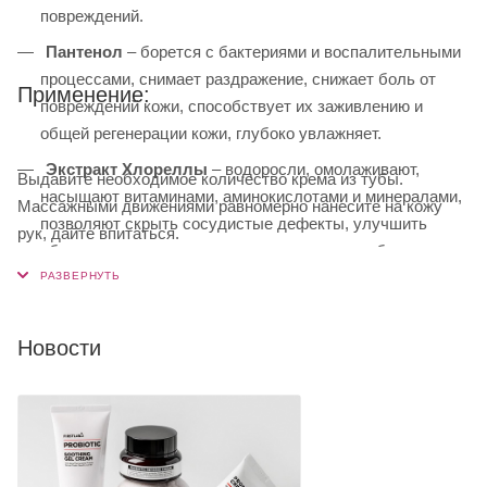
повреждений.
Пантенол
– борется с бактериями и воспалительными
процессами, снимает раздражение, снижает боль от
Применение:
повреждений кожи, способствует их заживлению и
общей регенерации кожи, глубоко увлажняет.
Экстракт Хлореллы
– водоросли, омолаживают,
Выдавите необходимое количество крема из тубы.
насыщают витаминами, аминокислотами и минералами,
Массажными движениями равномерно нанесите на кожу
позволяют скрыть сосудистые дефекты, улучшить
рук, дайте впитаться.
общее состояние кожи, стимулировать выработку
естественного коллагена, способствует обновлению
эпидермиса, убирает темные круги под глазами,
возвращает сияние.
Новости
Молочная кислота
– бережно удаляет ороговевшие
частички кожи, очищает и сужает поры, борется с акне,
глубоко увлажняет, нормализует выработку кожного
сала, усиливает защитные свойства кожи, осветляет,
улучшает тон лица, борется с пигментацией, не