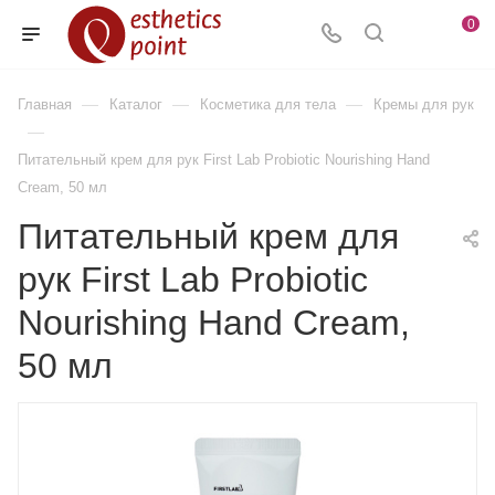
0
—
—
—
Главная
Каталог
Косметика для тела
Кремы для рук
—
Питательный крем для рук First Lab Probiotic Nourishing Hand
Cream, 50 мл
Питательный крем для
рук First Lab Probiotic
Nourishing Hand Cream,
50 мл