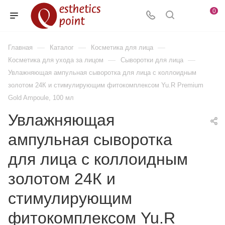
0
—
—
—
Главная
Каталог
Косметика для лица
—
—
Косметика для ухода за лицом
Сыворотки для лица
Увлажняющая ампульная сыворотка для лица с коллоидным
золотом 24К и стимулирующим фитокомплексом Yu.R Premium
Gold Ampoule, 100 мл
Увлажняющая
ампульная сыворотка
для лица с коллоидным
золотом 24К и
стимулирующим
фитокомплексом Yu.R