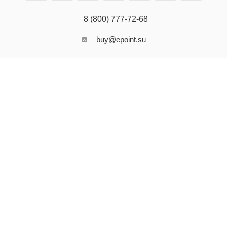
8 (800) 777-72-68
buy@epoint.su
ПОДПИСАТЬСЯ НА РАССЫЛКУ
ПОЛИТИКА КОНФИДЕНЦИАЛЬНОСТИ И СОГЛАСИЕ НА ОБРАБОТКУ
ПЕРСОНАЛЬНЫХ ДАННЫХ
2026 © ООО "Прокосметика". Профессиональная косметика из
Южной Кореи и Тайваня. Эксклюзивный дистрибьютор брендов Yu.r
Skin Solution, VERAMORE, TheraphytoAbel, FIRSTLAB, Koreatida,
SH-RD на территории Российской Федерации и стран таможенного
союза.