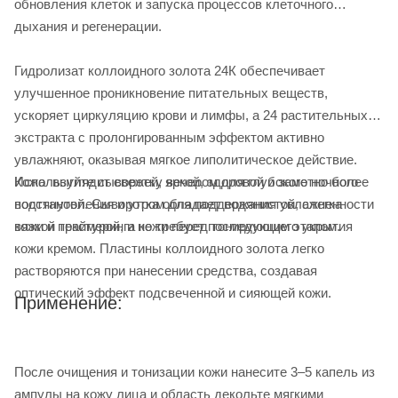
обновления клеток и запуска процессов клеточного
дыхания и регенерации.
Гидролизат коллоидного золота 24К обеспечивает
улучшенное проникновение питательных веществ,
ускоряет циркуляцию крови и лимфы, а 24 растительных
экстракта с пролонгированным эффектом активно
увлажняют, оказывая мягкое липолитическое действие.
Используйте сыворотку вечером для глубокого ночного
Кожа выглядит свежей, яркой, здоровой и заметно более
восстановления и утром для поддержания увлажненности
подтянутой. Сыворотка обладает водянистой, слегка
кожи и праймеринга кожи перед тонирующим этапом.
вязкой текстурой, и не требует последующего укрытия
кожи кремом. Пластины коллоидного золота легко
растворяются при нанесении средства, создавая
оптический эффект подсвеченной и сияющей кожи.
Применение:
После очищения и тонизации кожи нанесите 3–5 капель из
ампулы на кожу лица и область декольте мягкими