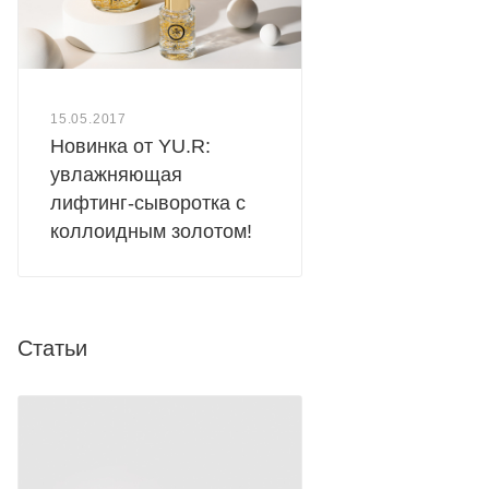
листьев розмарина, экстракт листьев ройбуша, экстракт
мыльнянки лекарственной, экстракты чабреца,
пропиленгликоль, МА сополимер, низкомолекулярная
гиалуроновая кислота, гидролат жасмина.
15.05.2017
Новинка от YU.R:
увлажняющая
лифтинг-сыворотка с
коллоидным золотом!
Статьи