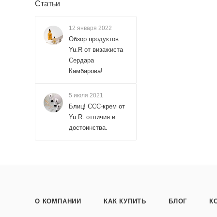
Статьи
12 января 2022
Обзор продуктов
Yu.R от визажиста
Сердара
Камбарова!
5 июля 2021
Блиц! ССС-крем от
Yu.R: отличия и
достоинства.
О КОМПАНИИ
КАК КУПИТЬ
БЛОГ
К