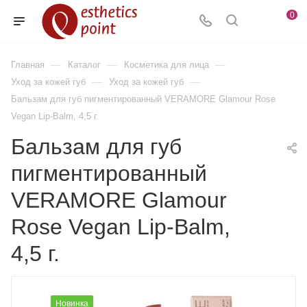
0
—
—
—
Главная
Каталог
Косметика для лица
—
—
Уход за кожей губ
Уход за кожей губ
Бальзам для губ пигментированный VERAMORE Glamour Rose
Vegan Lip-Balm, 4,5 г.
Бальзам для губ
пигментированный
VERAMORE Glamour
Rose Vegan Lip-Balm,
4,5 г.
Новинка