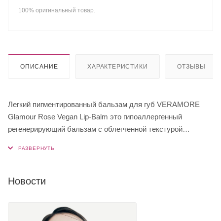
100% оригинальный товар.
ОПИСАНИЕ
ХАРАКТЕРИСТИКИ
ОТЗЫВЫ
Легкий пигментированный бальзам для губ VERAMORE
Glamour Rose Vegan Lip-Balm это гипоаллергенный
регенерирующий бальзам с облегченной текстурой
интенсивно увлажняет и питает кожу губ без излишней
липкости и жирности.
Комбинация из восьми ухаживающих масел и восьми
увлажняющих фитоэкстрактов в составе позволяет
Новости
реанимировать поврежденную, иссушенную, обезвоженную
кожу губ и продлить ощущение мягкости и комфорта.