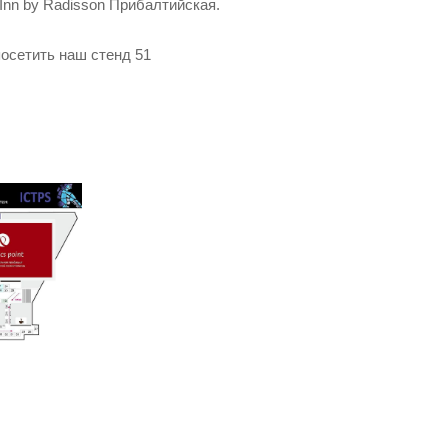
Inn by Radisson Прибалтийская.
осетить наш стенд 51
У