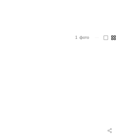
1
фото
—