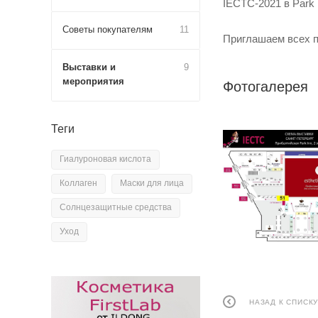
IECTC-2021 в Park 
Советы покупателям
11
Приглашаем всех п
Выставки и
9
мероприятия
Фотогалерея
Теги
Гиалуроновая кислота
Коллаген
Маски для лица
Солнцезащитные средства
Уход
НАЗАД К СПИСК