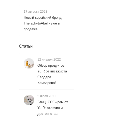
17 августа 2023
Новый корейский бренд
TheraphytoAbel - уже в
продаже!
Статьи
12 января 2022
Обзор продуктов
Yu.R от визажиста
Сердара
Камбарова!
5 июля 2021
Блиц! ССС-крем от
Yu.R: отличия и
достоинства.